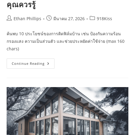
คุณควรรู้
Post
Post
Post
Ethan Phillips
มีนาคม 27, 2026
918Kiss
author:
published:
category:
ค้นพบ 10 ประโยชน์ของการติดฟิล์มบ้าน เช่น ป้องกันความร้อน
กรองแสง ความเป็นส่วนตัว และช่วยประหยัดค่าใช้จ่าย (max 160
chars)
10
Continue Reading
ประโยชน์
ของ
การ
ติด
ฟิล์ม
บ้าน
ที่
คุณ
ควร
รู้