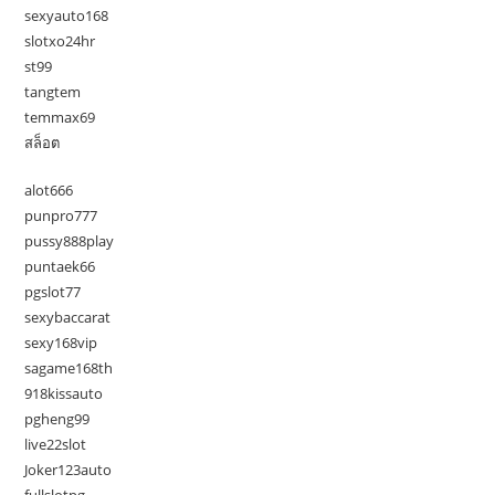
sexyauto168
slotxo24hr
st99
tangtem
temmax69
สล็อต
alot666
punpro777
pussy888play
puntaek66
pgslot77
sexybaccarat
sexy168vip
sagame168th
918kissauto
pgheng99
live22slot
Joker123auto