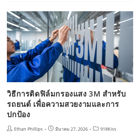
ติด
ฟิล์ม
อาคาร:
ประหยัด
พลังงาน
ปกป้อง
ทรัพย์สิน
และ
เพิ่ม
ความ
ปลอดภัย
วิธีการติดฟิล์มกรองแสง 3M สำหรับ
รถยนต์ เพื่อความสวยงามและการ
ปกป้อง
Post
Post
Post
Ethan Phillips
มีนาคม 27, 2026
918Kiss
author:
published:
category: