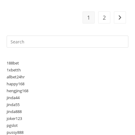
นิยม
ที่สุด
ในปี
2026
1
2
Go to t
188bet
1xbetth
allbet24hr
happy168
hengjing168
jinda44
jinda55
jinda888
joker123
pgslot
pussy888