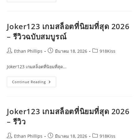
รู้จัก
กับ
เกม
แนว
Pay
To
Joker123 เกมสล็อตที่นิยมที่สุด 2026
Win:
ข้อดี
– รีวิวฉบับสมบูรณ์
และ
ข้อ
เสีย
พร้อม
Post
Post
Post
Ethan Phillips
มีนาคม 18, 2026
918Kiss
บท
author:
published:
category:
วิเคราะห์
ตลาด
Joker123 เกมสล็อตที่นิยมที่สุด…
Joker123
Continue Reading
เกม
สล็อต
ที่
นิยม
ที่สุด
2026
Joker123 เกมสล็อตที่นิยมที่สุด 2026
–
รีวิว
– รีวิว
ฉบับ
สมบูรณ์
Post
Post
Post
Ethan Phillips
มีนาคม 18, 2026
918Kiss