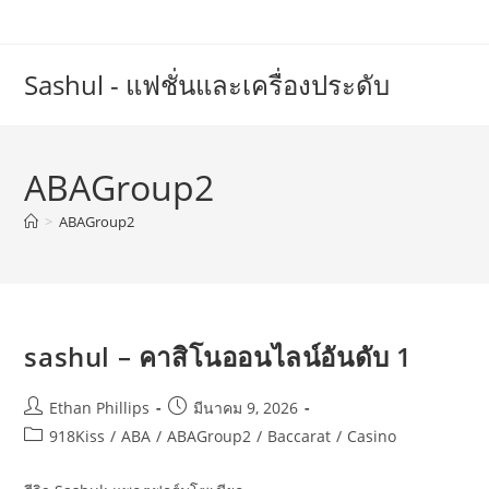
Skip
to
content
Sashul - แฟชั่นและเครื่องประดับ
ABAGroup2
>
ABAGroup2
sashul – คาสิโนออนไลน์อันดับ 1
Post
Post
Ethan Phillips
มีนาคม 9, 2026
author:
published:
Post
918Kiss
/
ABA
/
ABAGroup2
/
Baccarat
/
Casino
category: