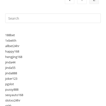
188bet
1xbetth
allbet24hr
happy168
hengjing168
jinda44
jinda55
jinda888
joker123
pgslot
pussy888
sexyauto168
slotxo24hr
st99